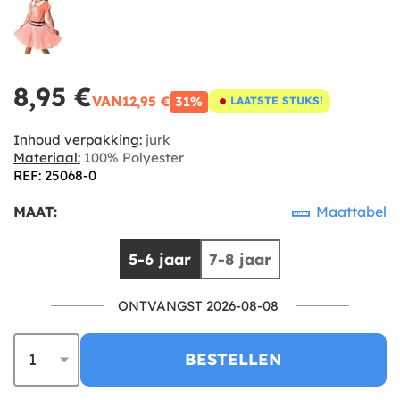
8,95 €
VAN
12,95 €
31%
LAATSTE STUKS!
Inhoud verpakking:
jurk
Materiaal:
100% Polyester
REF: 25068-0
MAAT:
Maattabel
5-6 jaar
7-8 jaar
ONTVANGST 2026-08-08
BESTELLEN