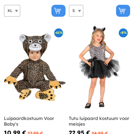
-61%
-8%
Luipaardkostuum Voor
Tutu luipaard kostuum voor
Baby's
meisjes
10,99 €
22,95 €
27,99 €
24,95 €