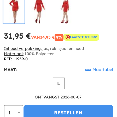
31,95 €
VAN
34,95 €
9%
LAATSTE STUKS!
Inhoud verpakking:
jas, rok, sjaal en hoed
Materiaal:
100% Polyester
REF: 11959-0
MAAT:
Maattabel
L
ONTVANGST 2026-08-07
BESTELLEN