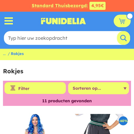
Standard Thuisbezorgd:
4,95€
...
Rokjes
Rokjes
Filter
11
producten gevonden
-60%