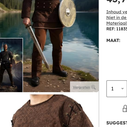
Inhoud ve
Niet in d
Materiaal
REF: 1183
MAAT:
Vergroten
SUGGEST