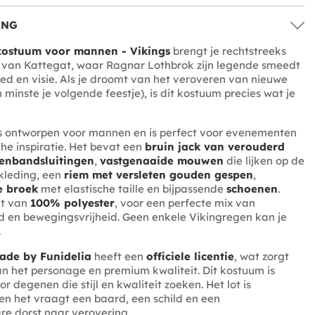
ING
ostuum voor mannen - Vikings
brengt je rechtstreeks
t van Kattegat, waar Ragnar Lothbrok zijn legende smeedt
oed en visie. Als je droomt van het veroveren van nieuwe
 minste je volgende feestje), is dit kostuum precies wat je
is ontworpen voor mannen en is perfect voor evenementen
he inspiratie. Het bevat een
bruin jack van verouderd
tenbandsluitingen
,
vastgenaaide mouwen
die lijken op de
dkleding, een
riem met versleten gouden gespen
,
e broek
met elastische taille en bijpassende
schoenen
.
kt van
100% polyester
, voor een perfecte mix van
 en bewegingsvrijheid. Geen enkele Vikingregen kan je
.
ade by Funidelia
heeft een
officiele licentie
, wat zorgt
n het personage en premium kwaliteit. Dit kostuum is
 degenen die stijl en kwaliteit zoeken. Het lot is
 en het vraagt een baard, een schild en een
e dorst naar verovering.