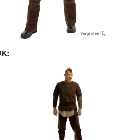
Vergroten
K: