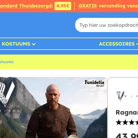
tandard Thuisbezorgd:
4,95€
GRATIS
verzending van
KOSTUUMS
ACCESSOIRES
ostuums
Ragnar
43,9