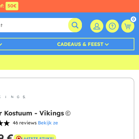
af:
50€
0
CADEAUS & FEEST
 Kostuum - Vikings
46 reviews
Bekijk ze
9 €
LAATSTE STUKS!