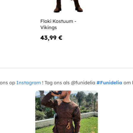
Floki Kostuum -
Vikings
43,99 €
t ons op
Instagram
! Tag ons als @funidelia
#Funidelia
om h