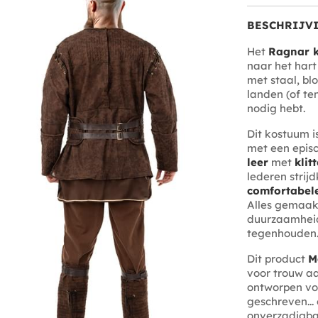
BESCHRIJV
Het
Ragnar k
naar het har
met staal, bl
landen (of ten
nodig hebt.
Dit kostuum 
met een episc
leer
met
klit
lederen strij
comfortabel
Alles gemaa
duurzaamheid
tegenhouden
Dit product
M
voor trouw aa
ontworpen voor
geschreven...
onverzadigbar