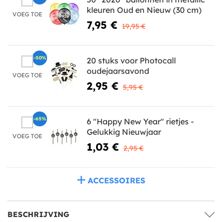
kleuren Oud en Nieuw (30 cm)
VOEG TOE
7,95 €
19,95 €
-50%
20 stuks voor Photocall
oudejaarsavond
VOEG TOE
2,95 €
5,95 €
-65%
6 "Happy New Year" rietjes -
Gelukkig Nieuwjaar
VOEG TOE
1,03 €
2,95 €
ACCESSOIRES
BESCHRIJVING