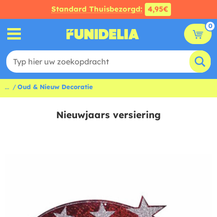
Standard Thuisbezorgd:
4,95€
0
...
Oud & Nieuw Decoratie
Nieuwjaars versiering