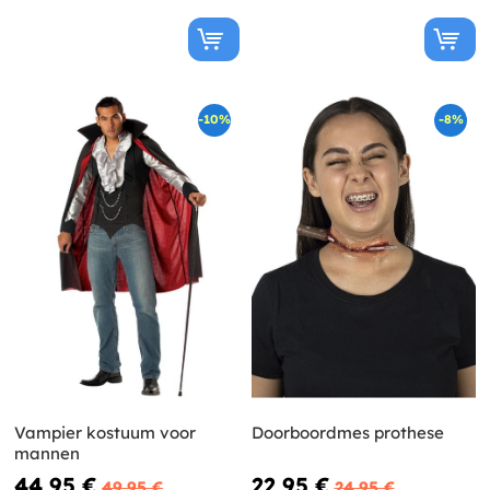
-10%
-8%
Vampier kostuum voor
Doorboordmes prothese
mannen
44,95 €
22,95 €
49,95 €
24,95 €