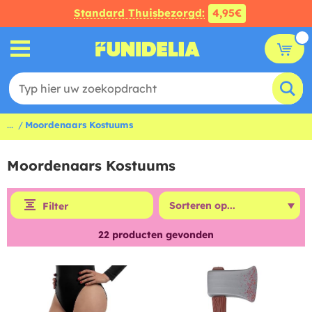
Standard Thuisbezorgd:
4,95€
...
Moordenaars Kostuums
Moordenaars Kostuums
Filter
22
producten gevonden