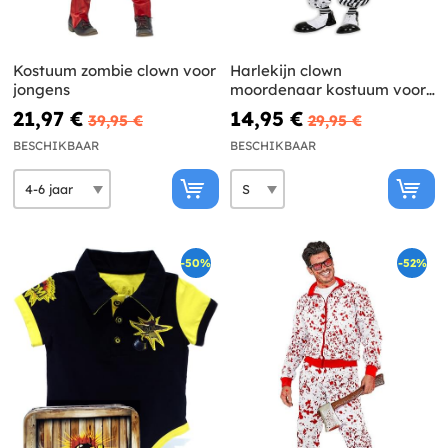
Kostuum zombie clown voor
Harlekijn clown
jongens
moordenaar kostuum voor
mannen
21,97 €
14,95 €
39,95 €
29,95 €
BESCHIKBAAR
BESCHIKBAAR
-50%
-52%