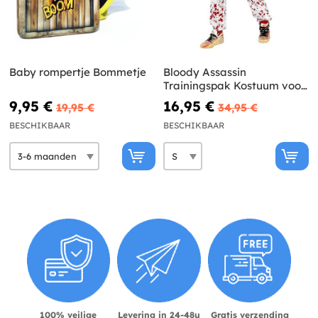
Baby rompertje Bommetje
Bloody Assassin
Trainingspak Kostuum voor
Volwassenen
9,95 €
16,95 €
19,95 €
34,95 €
BESCHIKBAAR
BESCHIKBAAR
100% veilige
Levering in 24-48u
Gratis verzending