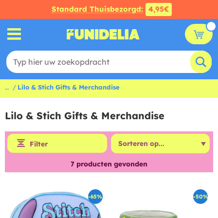
Standard Thuisbezorgd:
4,95€
...
Lilo & Stich Gifts & Merchandise
Lilo & Stich Gifts & Merchandise
Filter
7
producten gevonden
-65%
-50%