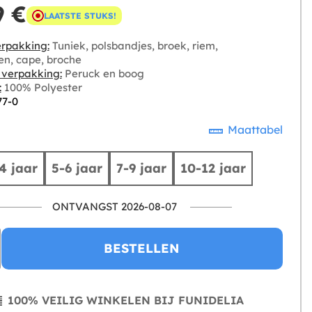
9 €
LAATSTE STUKS!
rpakking:
Tuniek, polsbandjes, broek, riem,
en, cape, broche
e verpakking:
Peruck en boog
:
100% Polyester
77-0
Maattabel
4 jaar
5-6 jaar
7-9 jaar
10-12 jaar
ONTVANGST 2026-08-07
BESTELLEN
100% VEILIG WINKELEN BIJ FUNIDELIA