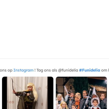
t ons op
Instagram
! Tag ons als @funidelia
#Funidelia
om h