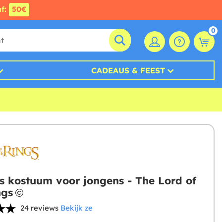
af:
50€
0
CADEAUS & FEEST
s kostuum voor jongens - The Lord of
ngs
24 reviews
Bekijk ze