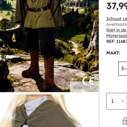
37,9
Inhoud ve
overlaarz
Niet in d
Materiaal
REF: 1168
MAAT:
3-
Vergroten