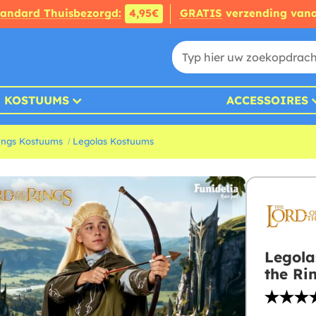
tandard Thuisbezorgd:
4,95€
GRATIS
verzending van
KOSTUUMS
ACCESSOIRES
Rings Kostuums
Legolas Kostuums
Legola
the Ri