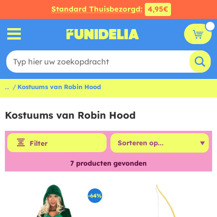
Standard Thuisbezorgd:
4,95€
...
Kostuums van Robin Hood
Kostuums van Robin Hood
Filter
7
producten gevonden
-64%