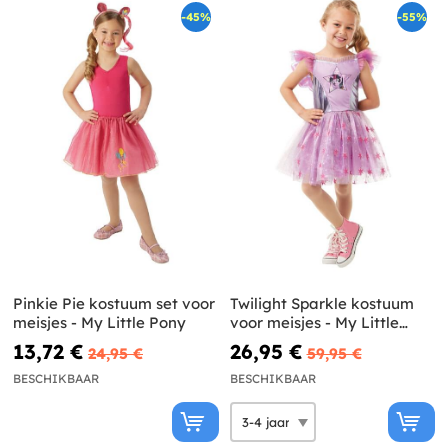
-45%
-55%
Pinkie Pie kostuum set voor
Twilight Sparkle kostuum
meisjes - My Little Pony
voor meisjes - My Little
Pony
13,72 €
26,95 €
24,95 €
59,95 €
BESCHIKBAAR
BESCHIKBAAR