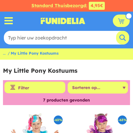
Standard Thuisbezorgd:
4,95€
...
My Little Pony Kostuums
My Little Pony Kostuums
Filter
7
producten gevonden
-63%
-63%