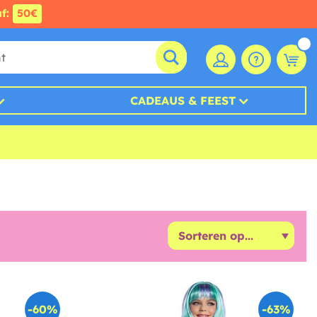
af:
50€
CADEAUS & FEEST
-60%
-63%