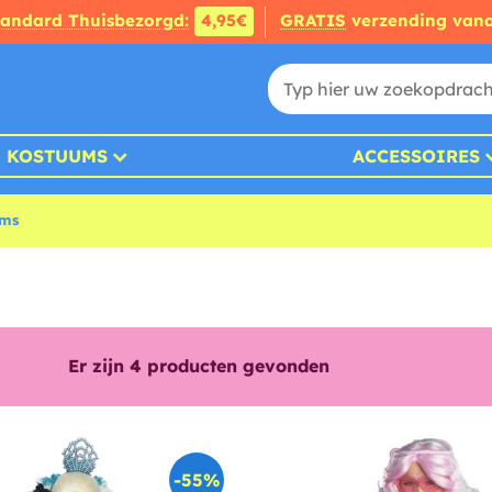
tandard Thuisbezorgd:
4,95€
GRATIS
verzending van
KOSTUUMS
ACCESSOIRES
ums
Er zijn
4
producten gevonden
-55%