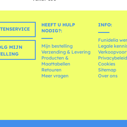
HEEFT U HULP
INFO:
TENSERVICE
NODIG?:
Funidelia we
Mijn bestelling
Legale kenni
LG MIJN
Verzending & Levering
Verkoopvoo
TELLING
Producten &
Privacybelei
Maattabellen
Cookies
Retouren
Sitemap
Meer vragen
Over ons