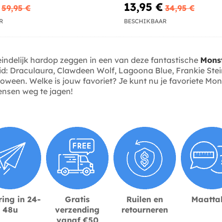
13,95 €
59,95 €
34,95 €
R
BESCHIKBAAR
t eindelijk hardop zeggen in een van deze fantastische
Mons
eid: Draculaura, Clawdeen Wolf, Lagoona Blue, Frankie Stei
loween. Welke is jouw favoriet? Je kunt nu je favoriete Mo
ensen weg te jagen!
ing in 24-
Gratis
Ruilen en
Maatta
48u
verzending
retourneren
vanaf €50