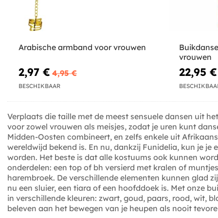
Arabische armband voor vrouwen
Buikdanse
vrouwen
2,97 €
22,95 €
4,95 €
BESCHIKBAAR
BESCHIKBAA
Verplaats die taille met de meest sensuele dansen uit
voor zowel vrouwen als meisjes, zodat je uren kunt dans
Midden-Oosten combineert, en zelfs enkele uit Afrikaans
wereldwijd bekend is. En nu, dankzij Funidelia, kun je j
worden. Het beste is dat alle kostuums ook kunnen worde
onderdelen: een top of bh versierd met kralen of muntje
harembroek. De verschillende elementen kunnen glad zijn
nu een sluier, een tiara of een hoofddoek is. Met onze bu
in verschillende kleuren: zwart, goud, paars, rood, wit, bla
beleven aan het bewegen van je heupen als nooit tevoren