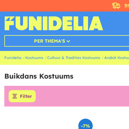
S
PER THEMA'S
Funidelia
Kostuums
Cultuur & Tradities Kostuums
Arabië Kost
Buikdans Kostuums
Filter
-7%