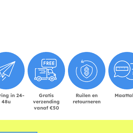
ing in 24-
Gratis
Ruilen en
Maatta
48u
verzending
retourneren
vanaf €50