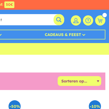
af:
50€
CADEAUS & FEEST
-50%
-10%