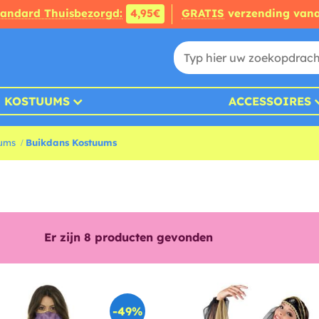
tandard Thuisbezorgd:
4,95€
GRATIS
verzending van
KOSTUUMS
ACCESSOIRES
uums
Buikdans Kostuums
Er zijn
8
producten gevonden
-49%