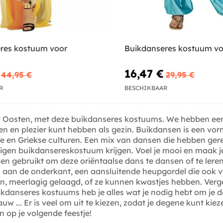
res kostuum voor
Buikdanseres kostuum vo
16,47 €
44,95 €
29,95 €
R
BESCHIKBAAR
 het Oosten, met deze buikdanseres kostuums. We hebben e
en en plezier kunt hebben als gezin. Buikdansen is een vor
e en Griekse culturen. Een mix van dansen die hebben gere
e eigen buikdansereskostuum krijgen. Voel je mooi en maak j
n gebruikt om deze oriëntaalse dans te dansen of te leren
s aan de onderkant, een aansluitende heupgordel die ook vo
, meerlagig gelaagd, of ze kunnen kwastjes hebben. Vergeet
ikdanseres kostuums heb je alles wat je nodig hebt om je de
uw ... Er is veel om uit te kiezen, zodat je degene kunt kieze
 op je volgende feestje!