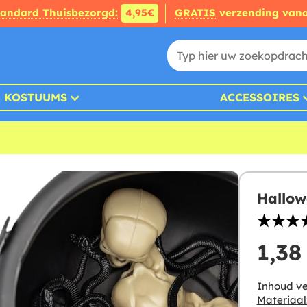
tandard Thuisbezorgd:
4,95€
GRATIS
verzending van
KOSTUUMS
ACCESSOIRES
Hallow
1,38
Inhoud ve
Materiaal