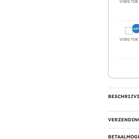
VOEG TOE
-65
VOEG TOE
BESCHRIJV
VERZENDIN
BETAALMOG