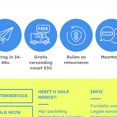
ing in 24-
Gratis
Ruilen en
Maatta
48u
verzending
retourneren
vanaf €50
HEEFT U HULP
INFO:
TENSERVICE
NODIG?:
Funidelia we
Mijn bestelling
Legale kenni
LG MIJN
Verzending & Levering
Verkoopvoo