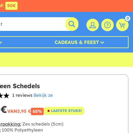
af:
50€
0
CADEAUS & FEEST
een Schedels
1 reviews
Bekijk ze
 €
VAN
3,95 €
LAATSTE STUKS!
65%
rpakking:
Zes schedels (5cm)
:
100% Polyethyleen