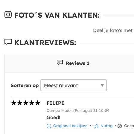
FOTO´S VAN KLANTEN:
Deel je foto's me
KLANTREVIEWS:
Reviews 1
Sorteren op
FILIPE
Campo Maior (Portugal) 31-10-24
Goed!
Origineel bekijken
•
Nuttig
•
Gecon