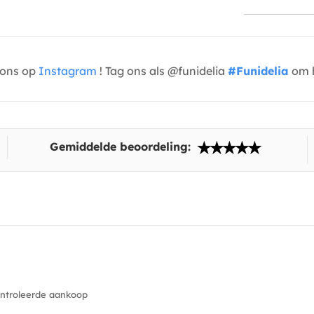
t ons op
Instagram
! Tag ons als @funidelia
#Funidelia
om h
Gemiddelde beoordeling:
troleerde aankoop