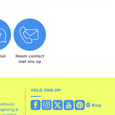
bel
Neem contact
met ons op
VOLG ONS OP:
reldwijd
Blog
sgeving &
rwaarden