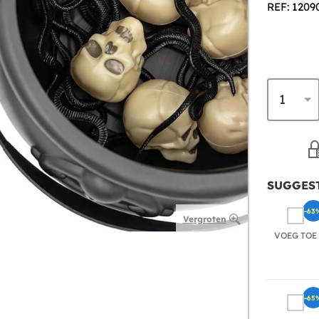
REF: 1209
SUGGEST
-63
Vergroten
VOEG TOE
-65