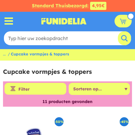
Standard Thuisbezorgd:
4,95€
...
Cupcake vormpjes & toppers
Cupcake vormpjes & toppers
Filter
11
producten gevonden
-50%
-45%