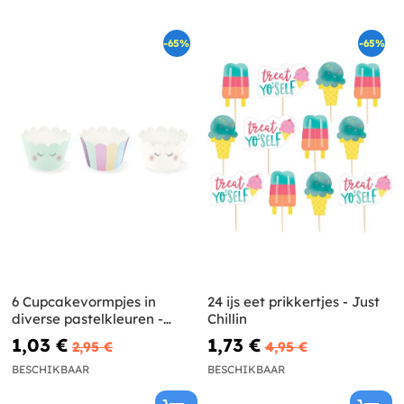
-65%
-65%
6 Cupcakevormpjes in
24 ijs eet prikkertjes - Just
diverse pastelkleuren -
Chillin
Eenhoorncollectie
1,03 €
1,73 €
2,95 €
4,95 €
BESCHIKBAAR
BESCHIKBAAR