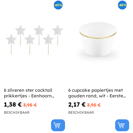
-65%
-45%
6 zilveren ster cocktail
6 cupcake papiertjes met
prikkertjes - Eenhoorn
gouden rand, wit - Eerste
Collectie
Communie
1,38 €
2,17 €
3,95 €
3,95 €
BESCHIKBAAR
BESCHIKBAAR