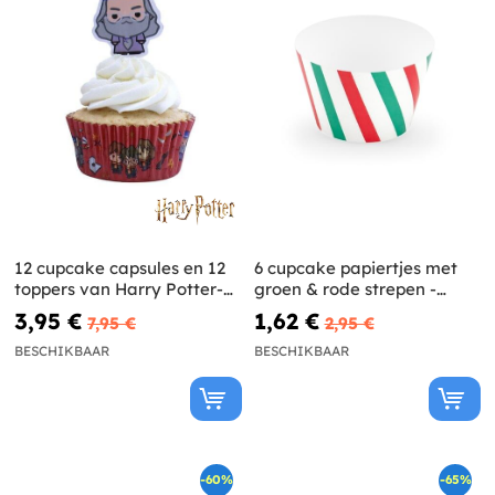
12 cupcake capsules en 12
6 cupcake papiertjes met
toppers van Harry Potter-
groen & rode strepen -
personages
Merry Xmas Collectie
3,95 €
1,62 €
7,95 €
2,95 €
BESCHIKBAAR
BESCHIKBAAR
-60%
-65%