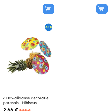
-10%
6 Hawaiiaanse decoratie
parasols - Hibiscus
2,66 €
2,95 €