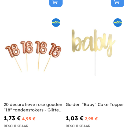
-65%
-65%
20 decoratieve rose gouden
Golden “Baby” Cake Topper
"18" tandenstokers - Glitter
& Glamour Roze & Rosé
1,73 €
1,03 €
4,95 €
2,95 €
Goud
BESCHIKBAAR
BESCHIKBAAR