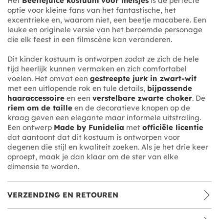
Het
Beetlejuice kostuum voor meisjes
is de perfecte
optie voor kleine fans van het fantastische, het
excentrieke en, waarom niet, een beetje macabere. Een
leuke en originele versie van het beroemde personage
die elk feest in een filmscène kan veranderen.
Dit kinder kostuum is ontworpen zodat ze zich de hele
tijd heerlijk kunnen vermaken en zich comfortabel
voelen. Het omvat een
gestreepte jurk in zwart-wit
met een uitlopende rok en tule details,
bijpassende
haaraccessoire
en een
verstelbare zwarte choker
. De
riem om de taille
en de decoratieve knopen op de
kraag geven een elegante maar informele uitstraling.
Een ontwerp
Made by Funidelia
met
officiële licentie
dat aantoont dat dit kostuum is ontworpen voor
degenen die stijl en kwaliteit zoeken. Als je het drie keer
oproept, maak je dan klaar om de ster van elke
dimensie te worden.
VERZENDING EN RETOUREN