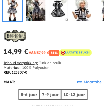
14,99 €
VAN
37,99 €
61%
LAATSTE STUKS!
Inhoud verpakking:
Jurk en pruik
Materiaal:
100% Polyester
REF: 123807-0
MAAT:
Maattabel
5-6 jaar
7-9 jaar
10-12 jaar