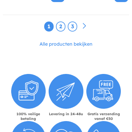
1
2
3
Alle producten bekijken
100% veilige
Levering in 24-48u
Gratis verzending
betaling
vanaf €50