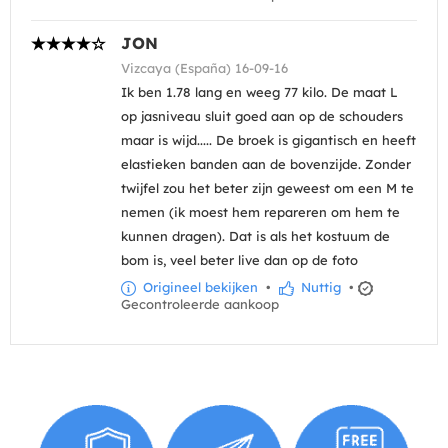
JON
Vizcaya (España) 16-09-16
Ik ben 1.78 lang en weeg 77 kilo. De maat L
op jasniveau sluit goed aan op de schouders
maar is wijd..... De broek is gigantisch en heeft
elastieken banden aan de bovenzijde. Zonder
twijfel zou het beter zijn geweest om een M te
nemen (ik moest hem repareren om hem te
kunnen dragen). Dat is als het kostuum de
bom is, veel beter live dan op de foto
Origineel bekijken
•
Nuttig
•
Gecontroleerde aankoop