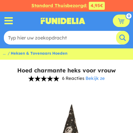
Standard Thuisbezorgd:
4,95€
0
...
Heksen & Tovenaars Hoeden
Hoed charmante heks voor vrouw
6 Reacties
Bekijk ze