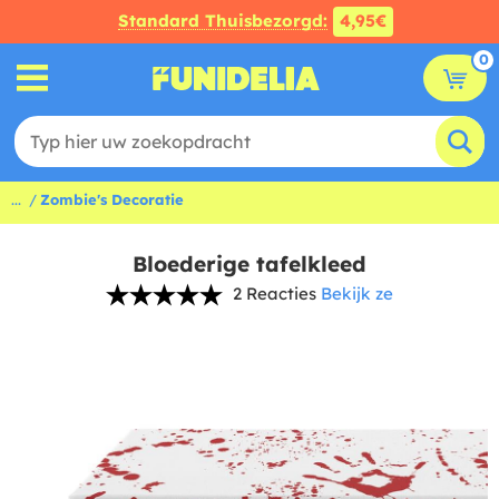
Standard Thuisbezorgd:
4,95€
0
...
Zombie's Decoratie
Bloederige tafelkleed
2 Reacties
Bekijk ze