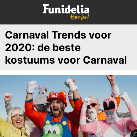
S
k
i
p
Carnaval Trends voor
t
o
2020: de beste
c
o
kostuums voor Carnaval
n
t
e
n
t