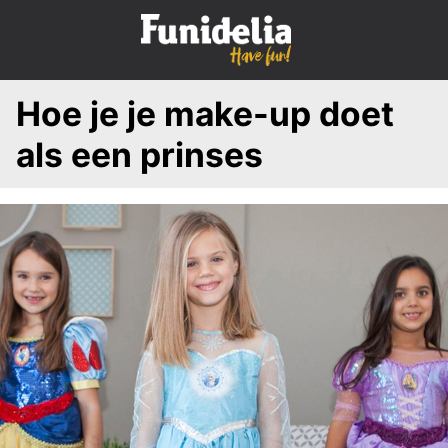
S
k
i
p
Hoe je je make-up doet
t
o
als een prinses
c
o
n
t
e
n
t