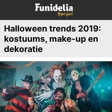
S
k
i
p
Halloween trends 2019:
t
o
kostuums, make-up en
c
o
dekoratie
n
t
e
n
t