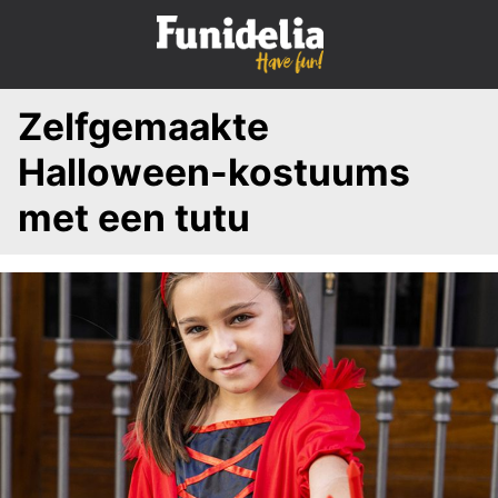
S
k
i
p
Zelfgemaakte
t
o
Halloween-kostuums
c
o
met een tutu
n
t
e
n
t