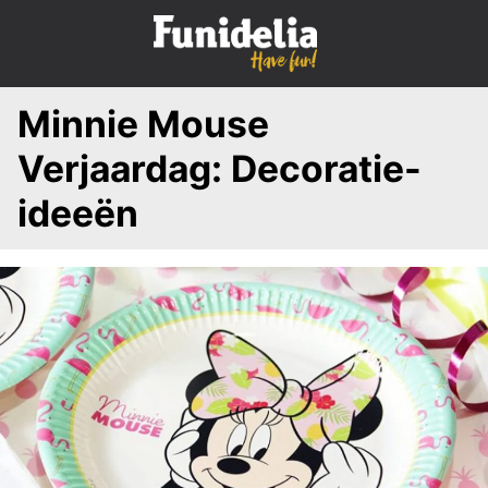
S
k
i
p
Minnie Mouse
t
o
Verjaardag: Decoratie-
c
o
ideeën
n
t
e
n
t