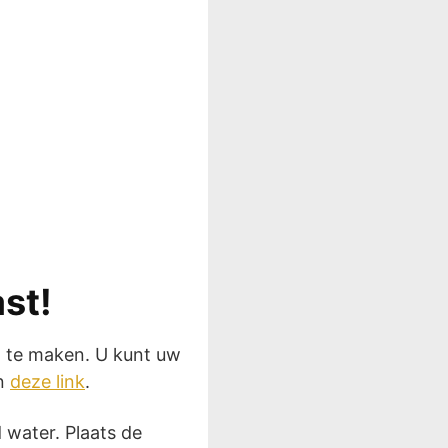
st!
g te maken. U kunt uw
an
deze link
.
d water. Plaats de