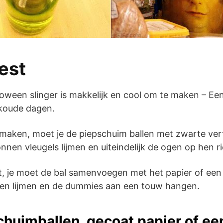
uest
loween slinger is makkelijk en cool om te maken – E
 koude dagen.
maken, moet je de piepschuim ballen met zwarte verf
nen vleugels lijmen en uiteindelijk de ogen op hen r
, je moet de bal samenvoegen met het papier of een s
gen lijmen en de dummies aan een touw hangen.
huimballen, gecoat papier of een 