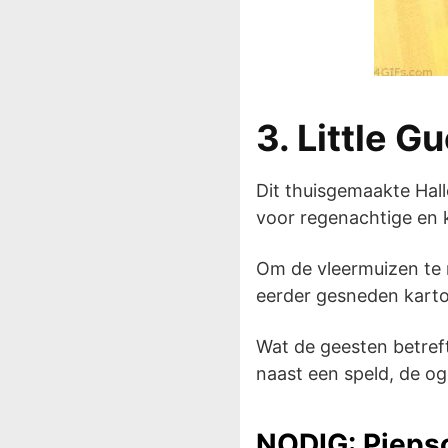
3. Little G
Dit thuisgemaakte Hal
voor regenachtige en
Om de vleermuizen te 
eerder gesneden karton
Wat de geesten betreft
naast een speld, de o
NODIG: Piepsc